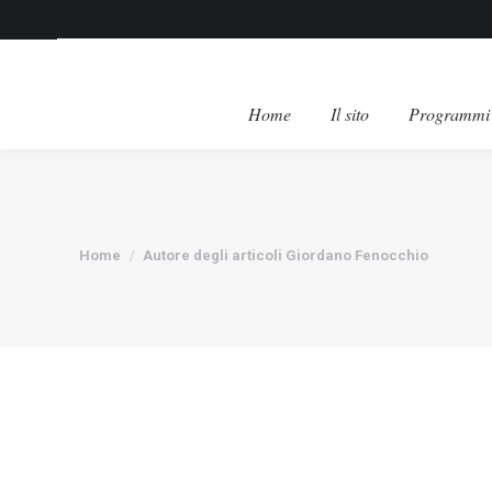
Home
Il sito
Programmi 
Tu sei qui:
Home
Autore degli articoli Giordano Fenocchio