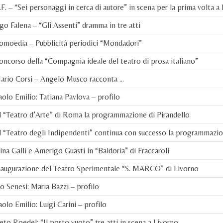
F. – “Sei personaggi in cerca di autore” in scena per la prima volta a
o Falena – “Gli Assenti” dramma in tre atti
omoedia – Pubblicità periodici “Mondadori”
ncorso della “Compagnia ideale del teatro di prosa italiano”
ario Corsi – Angelo Musco racconta …
olo Emilio: Tatiana Pavlova – profilo
 “Teatro d’Arte” di Roma la programmazione di Pirandello
 “Teatro degli Indipendenti” continua con successo la programmazi
na Galli e Amerigo Guasti in “Baldoria” di Fraccaroli
naugurazione del Teatro Sperimentale “S. MARCO” di Livorno
o Senesi: Maria Bazzi – profilo
olo Emilio: Luigi Carini – profilo
to Roedel: “Il posto vuoto” tre atti in scena a Livorno