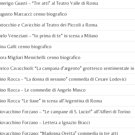
erigo Guasti – “Tre atti” al Teatro Valle di Roma
gusto Marcacci: cenno biografico
tocchio e Cavicchio al Teatro dei Piccoli a Roma.
rlo Veneziani – “Io prima di te” in scena a Milano
na Galli: cenno biografico
ra Migliari Menichelli: cenno biografico
rico Cavacchioli: “La campana d’argento” grottesco sentimentale in 
ino Rocca – “La donna di nessuno” commedia di Cesare Lodovici
ino Rocca – Le commedie di Angelo Musco
no Rocca: “Le liane” in scena all’Argentina di Roma
ovacchino Forzano – “Le campane di S. Lucio!” all’Alfieri di Torino
ovacchino Forzano – Lettera a Ignazio Bracci
iovacchino Forzano: “Madonna Oretta” commedia in tre atti