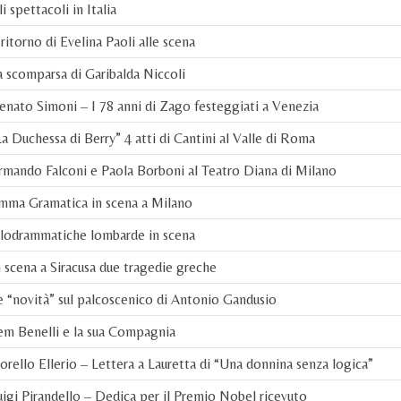
i spettacoli in Italia
 ritorno di Evelina Paoli alle scena
 scomparsa di Garibalda Niccoli
nato Simoni – I 78 anni di Zago festeggiati a Venezia
a Duchessa di Berry” 4 atti di Cantini al Valle di Roma
mando Falconi e Paola Borboni al Teatro Diana di Milano
mma Gramatica in scena a Milano
ilodrammatiche lombarde in scena
 scena a Siracusa due tragedie greche
 “novità” sul palcoscenico di Antonio Gandusio
em Benelli e la sua Compagnia
orello Ellerio – Lettera a Lauretta di “Una donnina senza logica”
igi Pirandello – Dedica per il Premio Nobel ricevuto