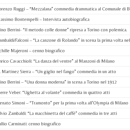
orenzo Ruggi – “Mezzalana” commedia drammatica al Comunale di 
ssimo Bontempelli – Intervista autobiografica
no Berrini- “Il metodo colle donne” ripresa a Torino con polemica.
mbaldi/Falconi – “La canzone di Rolando” in scena la prima volta ne
hille Majeroni – cenno biografico
rico Cavacchioli: “La danza del ventre” al Manzoni di Milano
 Martinez Sierra – “Un giglio nel fango” commedia in un atto
no Berrini – “Una donna moderna” in scena a Torino nel 1912
erre Veber: “Ughetta al volante” commedia in quattro atti
nato Simoni – “Tramonto” per la prima volta all’Olympia di Milano
lvio Zambaldi: “La macchinetta del caffè” commedia in tre atti
llio Carminati: cenno biografico