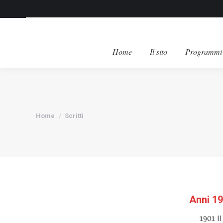
Home
Il sito
Programmi 
Tu sei qui:
Home
Scritti
Anni 19
1901 Il