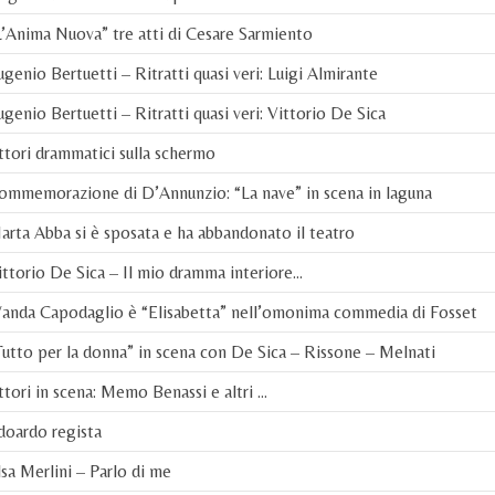
’Anima Nuova” tre atti di Cesare Sarmiento
genio Bertuetti – Ritratti quasi veri: Luigi Almirante
genio Bertuetti – Ritratti quasi veri: Vittorio De Sica
tori drammatici sulla schermo
ommemorazione di D’Annunzio: “La nave” in scena in laguna
rta Abba si è sposata e ha abbandonato il teatro
ttorio De Sica – Il mio dramma interiore…
anda Capodaglio è “Elisabetta” nell’omonima commedia di Fosset
utto per la donna” in scena con De Sica – Rissone – Melnati
tori in scena: Memo Benassi e altri …
doardo regista
sa Merlini – Parlo di me